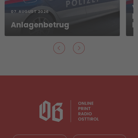
V
07. AUGUST 2026
P
Anlagenbetrug
B