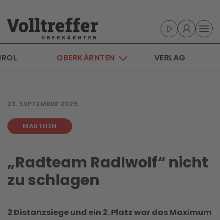
Skip to main content
IROL
OBERKÄRNTEN
VERLAG
23. SEPTEMBER 2025
MAUTHEN
„Radteam Radlwolf“ nicht
zu schlagen
2 Distanzsiege und ein 2. Platz war das Maximum