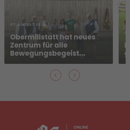
07. AUGUST 2026
07
Obermillstatt hat neues
Zentrum für alle
I
Bewegungsbegeist...
g