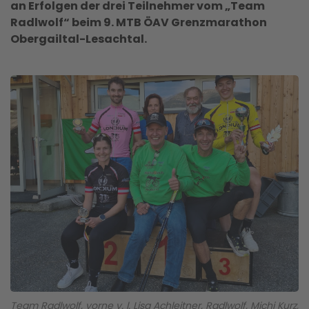
an Erfolgen der drei Teilnehmer vom „Team
Radlwolf“ beim 9. MTB ÖAV Grenzmarathon
Obergailtal-Lesachtal.
Team Radlwolf, vorne v. l. Lisa Achleitner, Radlwolf, Michi Kurz,