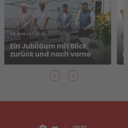
06. AUGUST 2026
06
Ein Jubiläum mit Blick
T
zurück und nach vorne
F