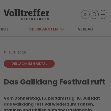
Skip to main content
IROL
OBERKÄRNTEN
VERLAG
11. JUNI 2026
DELLACH IM GAILTAL
Das Gailklang Festival ruft
Vom Donnerstag, 16. bis Samstag, 18. Juli lädt
das Gailklang Festival wieder zum Tanzen,
Staunen und Chillen aufs Sportgelände in