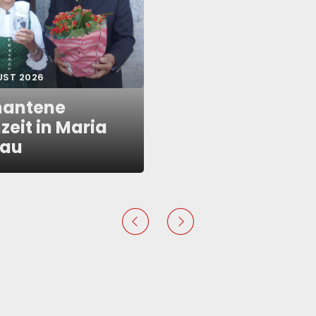
UST 2026
antene
zeit in Maria
gau