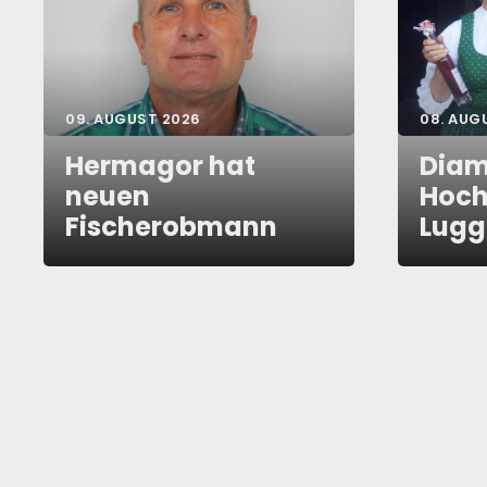
09. AUGUST 2026
08. AUG
Hermagor hat
Diam
neuen
Hoch
Fischerobmann
Lug