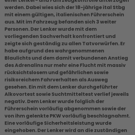
einer Lenker- und Fahrzeugkontrolle unterzogen
werden. Dabei wies sich der 18-jährige ital Stbg
mit einem gültigen, italienischen Führerschein
aus. Mit im Fahrzeug befanden sich 3 weiter
Personen. Der Lenker wurde mit dem
vorliegenden Sachverhalt konfrontiert und
zeigte sich geständig zu allen Tatvorwürfen. Er
habe aufgrund des wahrgenommenen
Blaulichts und dem damit verbundenen Anstieg
des Adrenalins nur mehr eine Flucht mit massiv
rücksichtslosem und gefährlichen sowie
risikoreichem Fahrverhalten als Ausweg
gesehen. Ein mit dem Lenker durchgeführter
Alkovortest sowie Suchtmitteltest verlief jeweils
negativ. Dem Lenker wurde folglich der
Führerschein vorläufig abgenommen sowie der
von ihm gelenkte PKW vorläufig beschlagnahmt.
Eine vorläufige Sicherheitsleistung wurde
eingehoben. Der Lenker wird an die zuständigen