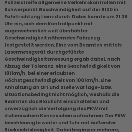
Polizeistreife allgemeine Verkehrskontrollen mit
Schwerpunkt Geschwindigkeit auf der B100 in
Fahrtrichtung Lienz durch. Dabei konnte um 21:39
Uhr ein, sich dem Kontrollpunkt mit
augenscheinlich weit überhöhter
Geschwindigkeit näherndes Fahrzeug
festgestellt werden. Eine vom Beamten mittels
Lasermessgerät durchgeführte
Geschwindigkeitsmessung ergab dabei, nach
Abzug der Toleranz, eine Geschwindigkeit von
181 km/h, bei einer erlaubten
Höchstgeschwindigkeit von 100 km/h. Eine
Anhaltung an Ort und Stelle war lage- bzw.
situationsbedingt nicht möglich, weshalb die
Beamten das Blaulicht einschalteten und
unverzüglich die Verfolgung des PKW mit
italienischem Kennzeichen aufnahmen. Der PKW
beschleunigte weiter und fuhr mit äußerster
Rücksichtslosigkeit. Dabei beging er mehrere,