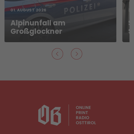
01. AUGUST 2026
31
Alpinunfall am
S
Großglockner
S