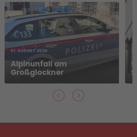
01. AUGUST 2026
31
Alpinunfall am
S
Großglockner
S