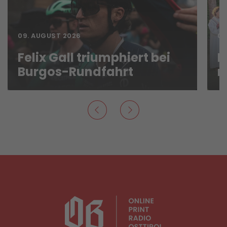
09. AUGUST 2026
09
Felix Gall triumphiert bei
L
Burgos-Rundfahrt
n