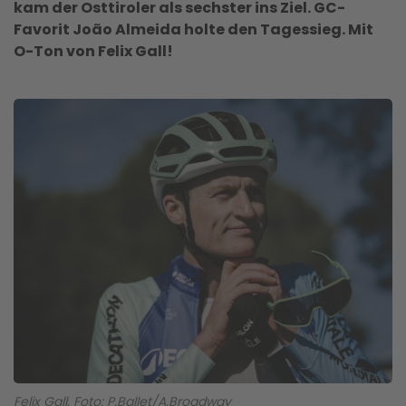
kam der Osttiroler als sechster ins Ziel. GC-
Favorit João Almeida holte den Tagessieg. Mit
O-Ton von Felix Gall!
Felix Gall, Foto: P.Ballet/A.Broadway