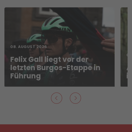
08. AUGUST 2026
07
Felix Gall liegt vor der
letzten Burgos-Etappe in
A
Führung
i