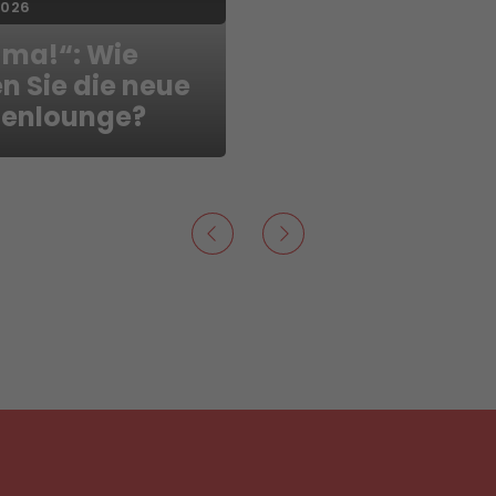
2026
 ma!“: Wie
n Sie die neue
enlounge?