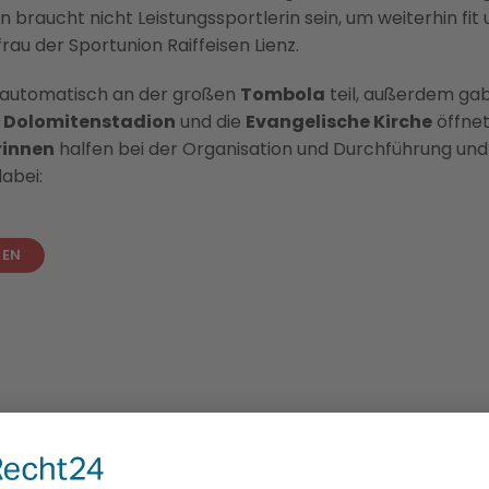
an braucht nicht Leistungssportlerin sein, um weiterhin fit
frau der Sportunion Raiffeisen Lienz.
automatisch an der großen
Tombola
teil, außerdem gab 
m
Dolomitenstadion
und die
Evangelische Kirche
öffnet
rinnen
halfen bei der Organisation und Durchführung und
abei:
SEN