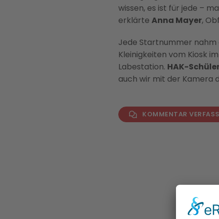
wissen, es ist für jede – m
erklärte
Anna Mayer
, Ob
Jede Startnummer nahm 
Kleinigkeiten vom Kiosk i
Labestation.
HAK-Schüle
auch wir mit der Kamera d
KOMMENTAR VERFAS