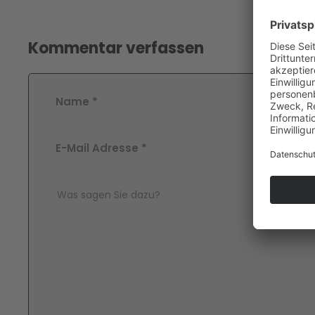
Kommentar verfassen
Name
*
E-Mail Adresse
*
Comment Text
*