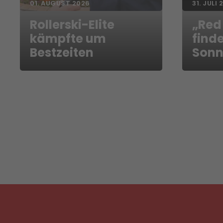
01. AUGUST 2026
31. JULI 
Rollerski-Elite
„Red
kämpfte um
finde
Bestzeiten
Sonn