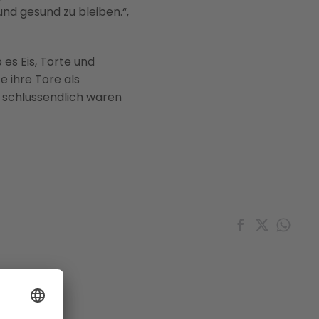
 und gesund zu bleiben.“,
es Eis, Torte und
e ihre Tore als
 schlussendlich waren