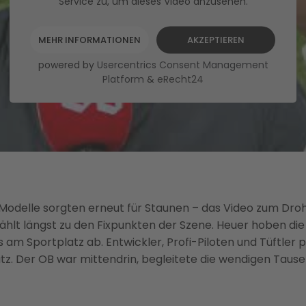
Service zu, um dieses Video anzusehen.
MEHR INFORMATIONEN
AKZEPTIEREN
powered by
Usercentrics Consent Management
Platform
&
eRecht24
Modelle sorgten erneut für Staunen – das Video zum Droh
zählt längst zu den Fixpunkten der Szene. Heuer hoben di
am Sportplatz ab. Entwickler, Profi-Piloten und Tüftler p
tz. Der OB war mittendrin, begleitete die wendigen Taus