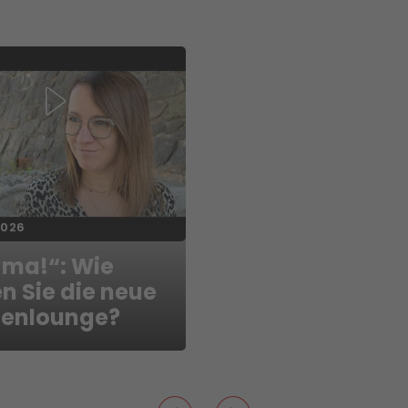
2026
 ma!“: Wie
n Sie die neue
enlounge?