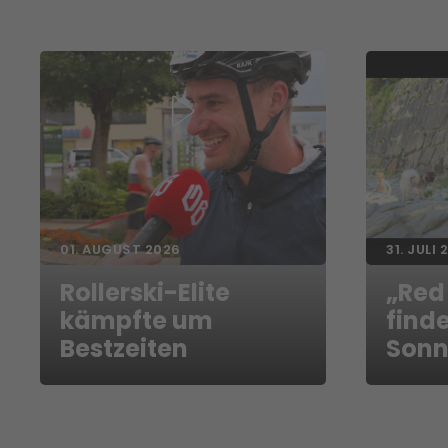
01. AUGUST 2026
31. JULI 
Rollerski-Elite
„Red
kämpfte um
finde
Bestzeiten
Sonn